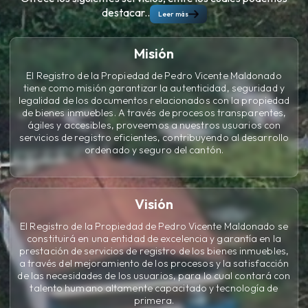
destacar..
Leer más
Misión
El Registro de la Propiedad de Pedro Vicente Maldonado
tiene como misión garantizar la autenticidad, seguridad y
legalidad de los documentos relacionados con la propiedad
de bienes inmuebles. A través de procesos transparentes,
ágiles y accesibles, proveemos a nuestros usuarios con
servicios de registro eficientes, contribuyendo al desarrollo
ordenado y seguro del cantón.
Visión
El Registro de la Propiedad de Pedro Vicente Maldonado se
constituirá en una entidad de excelencia y garantía en la
prestación de servicios de registro de los bienes inmuebles,
a través del mejoramiento de los procesos y la satisfacción
de las necesidades de los usuarios, para lo cual contará con
talento humano altamente capacitado y tecnología de
primera.